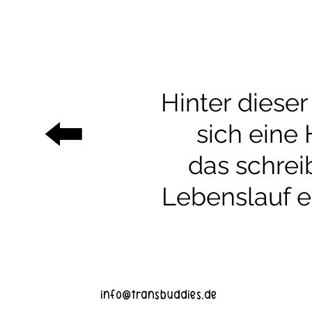
Hinter dieser
⬅️
sich eine 
das schrei
Lebenslauf er
info@transbuddies.de