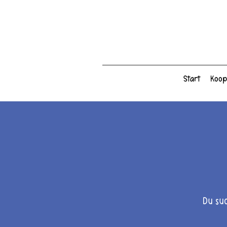
Start
Koop
Du su