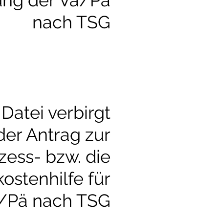
ung der Vä/Pä
nach TSG
 Datei verbirgt
der Antrag zur
zess- bzw. die
ostenhilfe für
ä/Pä nach TSG