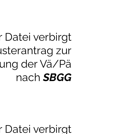
r Datei verbirgt
usterantrag zur
ung der Vä/Pä
nach
SBGG
r Datei verbirgt