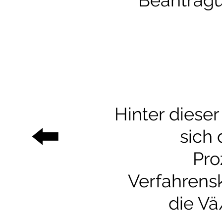
Beantrag
Hinter dieser
⬅️
sich 
Pro
Verfahrensk
die V