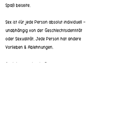
Spaß beiseite.
Sex ist für jede Person absolut individuell - 
unabhängig von der Geschlechtsidentität 
oder Sexualität. Jede Person hat andere 
Vorlieben & Ablehnungen.
Auch hier wieder die Frage:
Stellt ihr diese Frage auch regelmäßig Cis-
Personen❓
Allgemeines