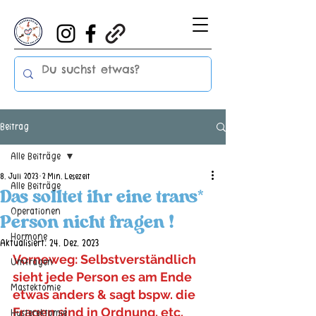
Beitrag
Alle Beiträge
8. Juli 2023
2 Min. Lesezeit
Alle Beiträge
Das solltet ihr eine trans*
Operationen
Person nicht fragen ❗
Hormone
Aktualisiert:
24. Dez. 2023
Vorneweg: Selbstverständlich 
Umfragen
sieht jede Person es am Ende 
Mastektomie
etwas anders & sagt bspw. die 
Fragen sind in Ordnung, etc.
Hysterektomie