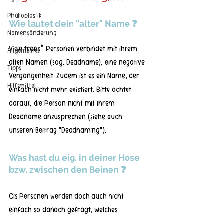
Phalloplastik
Wie lautet dein "alter" Name ❓
Namensänderung
Viele trans* Personen verbindet mit ihrem 
Allgemeines
alten Namen (sog. Deadname), eine negative 
Tipps
Vergangenheit. Zudem ist es ein Name, der 
Hilfsmittel
einfach nicht mehr existiert. Bitte achtet 
darauf, die Person nicht mit ihrem 
Deadname anzusprechen (siehe auch 
unseren Beitrag "Deadnaming").
Was hast du eig. in deiner Hose 
bzw. zwischen den Beinen ❓
Cis Personen werden doch auch nicht 
einfach so danach gefragt, welches 