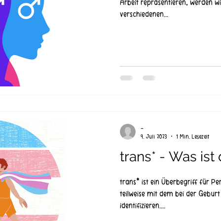
Arbeit repräsentieren, werden w
verschiedenen...
-
9. Juli 2023
1 Min. Lesezeit
trans* - Was ist
trans* ist ein Überbegriff für Pe
teilweise mit dem bei der Gebur
identifizieren....