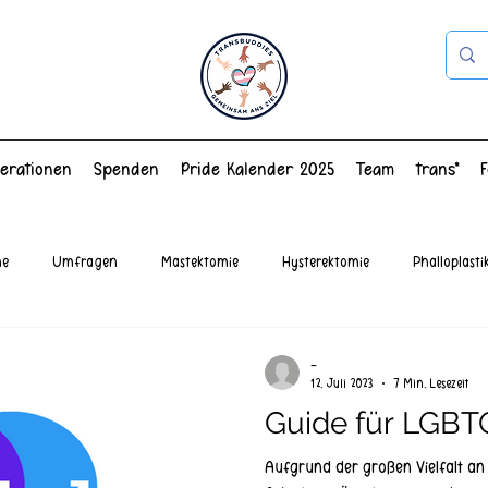
erationen
Spenden
Pride Kalender 2025
Team
trans*
ne
Umfragen
Mastektomie
Hysterektomie
Phalloplasti
el
-
12. Juli 2023
7 Min. Lesezeit
Guide für LGBTQ
Aufgrund der großen Vielfalt an 