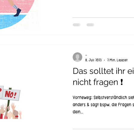
-
8. Juli 2023
2 Min. Lesezeit
Das solltet ihr 
nicht fragen ❗
Vorneweg: Selbstverständlich si
anders & sagt bspw. die Fragen s
dein...