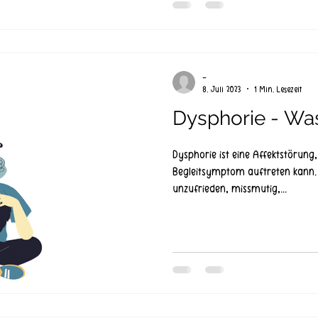
-
8. Juli 2023
1 Min. Lesezeit
Dysphorie - Was
Dysphorie ist eine Affektstörung,
Begleitsymptom auftreten kann. 
unzufrieden, missmutig,...